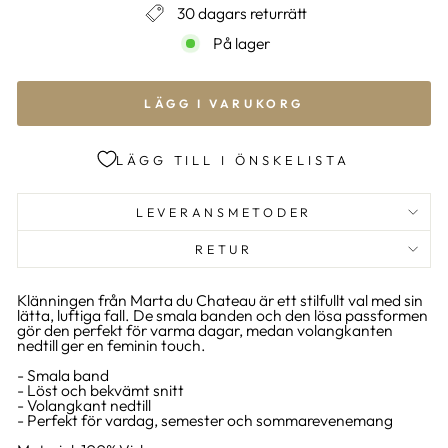
30 dagars returrätt
På lager
LÄGG I VARUKORG
LÄGG TILL I ÖNSKELISTA
LEVERANSMETODER
RETUR
Klänningen från Marta du Chateau är ett stilfullt val med sin
lätta, luftiga fall. De smala banden och den lösa passformen
gör den perfekt för varma dagar, medan volangkanten
nedtill ger en feminin touch.
- Smala band
- Löst och bekvämt snitt
- Volangkant nedtill
- Perfekt för vardag, semester och sommarevenemang