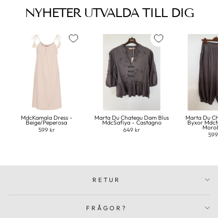
NYHETER UTVALDA TILL DIG
MdcKamala Dress -
Marta Du Chateau Dam Blus
Marta Du C
Beige/Peperosa
MdcSafiya - Castagno
Byxor MdcM
Moro
599 kr
649 kr
599
RETUR
FRÅGOR?