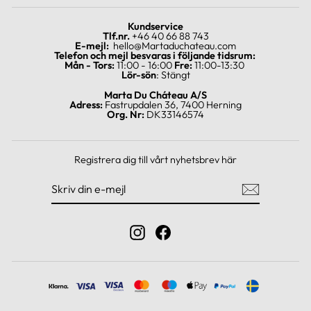
Kundservice
Tlf.nr.
+46 40 66 88 743
E-mejl:
hello@Martaduchateau.com
Telefon och mejl besvaras i följande tidsrum:
Mån - Tors:
11:00 - 16:00
Fre:
11:00-13:30
Lör-sön
: Stängt
Marta Du Cháteau A/S
Adress:
Fastrupdalen 36, 7400 Herning
Org. Nr:
DK33146574
Registrera dig till vårt nyhetsbrev här
SKRIV
REGISTRERA
DIN
DIG
E-
MEJL
Instagram
Facebook