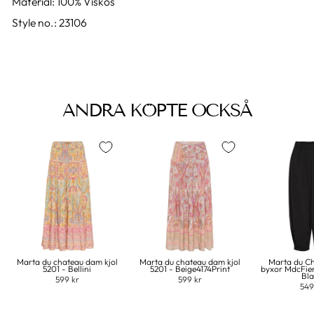
Material: 100% Viskos
Style no.: 23106
ANDRA KÖPTE OCKSÅ
Marta du chateau dam kjol
Marta du chateau dam kjol
Marta du C
5201 - Bellini
5201 - Beige4174Print
byxor MdcFie
Bl
599 kr
599 kr
549