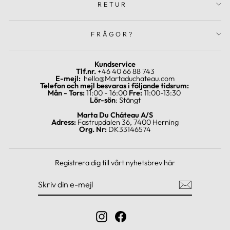
RETUR
FRÅGOR?
Kundservice
Tlf.nr.
+46 40 66 88 743
E-mejl:
hello@Martaduchateau.com
Telefon och mejl besvaras i följande tidsrum:
Mån - Tors:
11:00 - 16:00
Fre:
11:00-13:30
Lör-sön
: Stängt
Marta Du Cháteau A/S
Adress:
Fastrupdalen 36, 7400 Herning
Org. Nr:
DK33146574
Registrera dig till vårt nyhetsbrev här
SKRIV
REGISTRERA
DIN
DIG
E-
MEJL
Instagram
Facebook