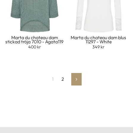
Marta du chateau dam
Marta du chateau dam blus
stickad tröja 7010 - Agata119
11297 - White
400 kr
349 kr
1
2
Nästa