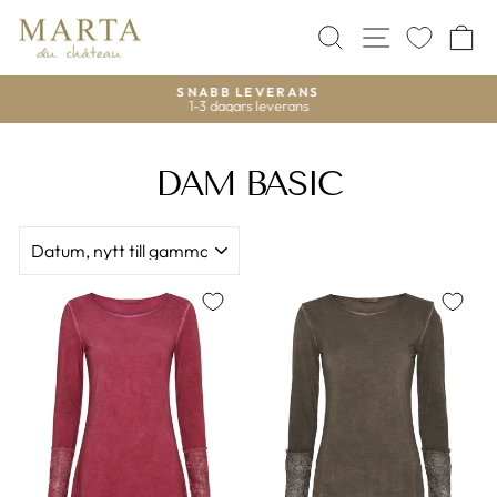
Gå
vidare
SÖK
WEBBPLA
V
till
innehåll
SNABB LEVERANS
1-3 dagars leverans
DAM BASIC
SORTERA