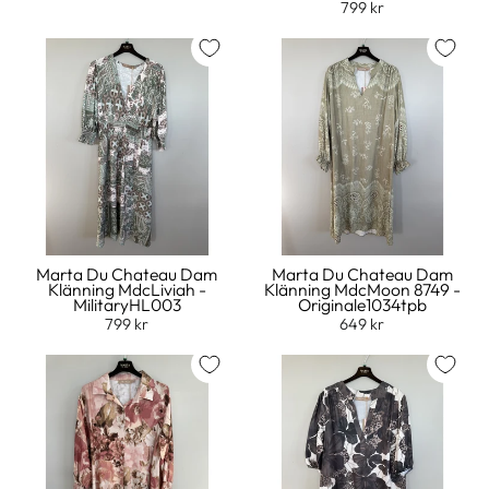
799 kr
Marta Du Chateau Dam
Marta Du Chateau Dam
Klänning MdcLiviah -
Klänning MdcMoon 8749 -
MilitaryHL003
Originale1034tpb
799 kr
649 kr