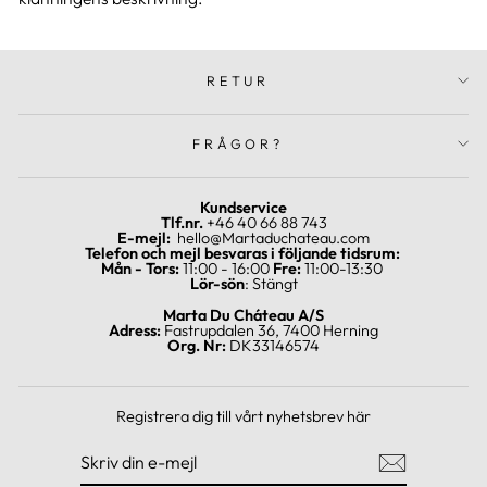
RETUR
FRÅGOR?
Kundservice
Tlf.nr.
+46 40 66 88 743
E-mejl:
hello@Martaduchateau.com
Telefon och mejl besvaras i följande tidsrum:
Mån - Tors:
11:00 - 16:00
Fre:
11:00-13:30
Lör-sön
: Stängt
Marta Du Cháteau A/S
Adress:
Fastrupdalen 36, 7400 Herning
Org. Nr:
DK33146574
Registrera dig till vårt nyhetsbrev här
SKRIV
REGISTRERA
DIN
DIG
E-
MEJL