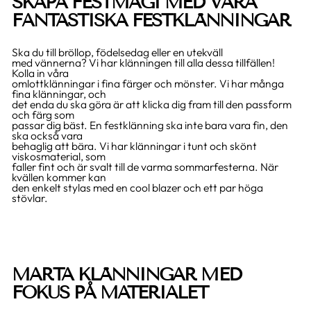
SKAPA FESTMAGI MED VÅRA
FANTASTISKA FESTKLÄNNINGAR
Ska du till bröllop, födelsedag eller en utekväll
med vännerna? Vi har klänningen till alla dessa tillfällen!
Kolla in våra
omlottklänningar i fina färger och mönster. Vi har många
fina klänningar, och
det enda du ska göra är att klicka dig fram till den passform
och färg som
passar dig bäst. En festklänning ska inte bara vara fin, den
ska också vara
behaglig att bära. Vi har klänningar i tunt och skönt
viskosmaterial, som
faller fint och är svalt till de varma sommarfesterna. När
kvällen kommer kan
den enkelt stylas med en cool blazer och ett par höga
stövlar.
MARTA KLÄNNINGAR MED
FOKUS PÅ MATERIALET