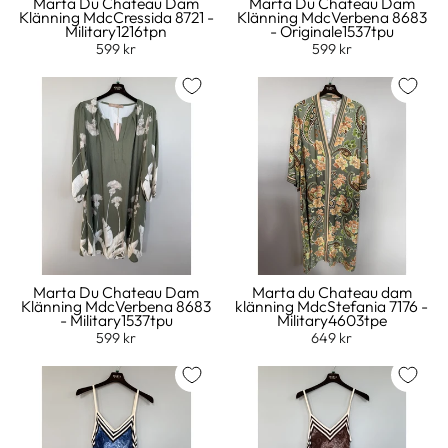
Marta Du Chateau Dam
Marta Du Chateau Dam
Klänning MdcCressida 8721 -
Klänning MdcVerbena 8683
Military1216tpn
- Originale1537tpu
599 kr
599 kr
Marta Du Chateau Dam
Marta du Chateau dam
Klänning MdcVerbena 8683
klänning MdcStefania 7176 -
- Military1537tpu
Military4603tpe
599 kr
649 kr