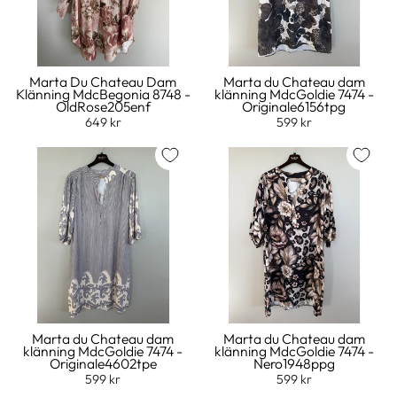
Marta Du Chateau Dam
Marta du Chateau dam
Klänning MdcBegonia 8748 -
klänning MdcGoldie 7474 -
OldRose205enf
Originale6156tpg
649 kr
599 kr
Marta du Chateau dam
Marta du Chateau dam
klänning MdcGoldie 7474 -
klänning MdcGoldie 7474 -
Originale4602tpe
Nero1948ppg
599 kr
599 kr