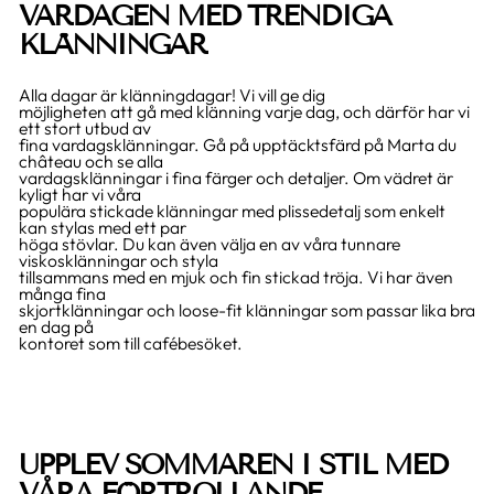
VARDAGEN MED TRENDIGA
KLÄNNINGAR
Alla dagar är klänningdagar! Vi vill ge dig
möjligheten att gå med klänning varje dag, och därför har vi
ett stort utbud av
fina vardagsklänningar. Gå på upptäcktsfärd på Marta du
château och se alla
vardagsklänningar i fina färger och detaljer. Om vädret är
kyligt har vi våra
populära stickade klänningar med plissedetalj som enkelt
kan stylas med ett par
höga stövlar. Du kan även välja en av våra tunnare
viskosklänningar och styla
tillsammans med en mjuk och fin stickad tröja. Vi har även
många fina
skjortklänningar och loose-fit klänningar som passar lika bra
en dag på
kontoret som till cafébesöket.
UPPLEV SOMMAREN I STIL MED
VÅRA FÖRTROLLANDE