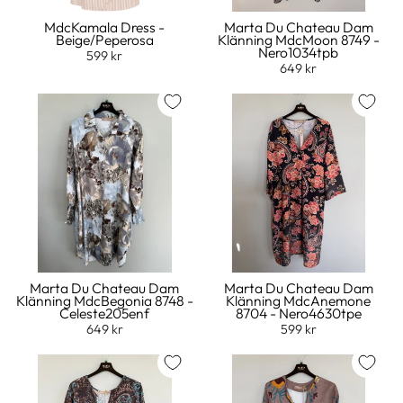
MdcKamala Dress -
Marta Du Chateau Dam
Beige/Peperosa
Klänning MdcMoon 8749 -
Nero1034tpb
599 kr
649 kr
Marta Du Chateau Dam
Marta Du Chateau Dam
Klänning MdcBegonia 8748 -
Klänning MdcAnemone
Celeste205enf
8704 - Nero4630tpe
649 kr
599 kr