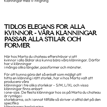
Klänningar med V-ringning
TIDLÖS ELEGANS FÖR ALLA
KVINNOR - VÅRA KLÄNNINGAR
PASSAR ALLA STILAR OCH
FORMER
Här hos Marta du chateau eftersträvar vi att
kvinnor i alla åldrar ska kunna bära våra klänningar. Därför
har vi klänningar
i många olika längder, passformer och mönster.
För att kunna göra det så enkelt som möjligt att
hitta en klänning i rätt storlek, har vi hos Marta valt att
producera våra
klänningar i tre olika storlekar – S/M, L/XL och vissa
klänningar finns enbart
i one-size. De flesta klänningar hos os på Marta du chateau
är rymliga i
storlekarna, och i annat tillfälle så skriver vi alltid det på den
specifika
klänningens beskrivning.