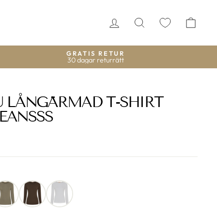
LOGGA IN
SÖK
VAR
GRATIS RETUR
30 dagar returrätt
U LÅNGÄRMAD T-SHIRT
JEANSSS