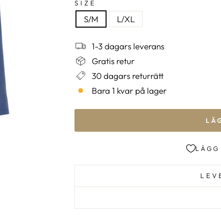
SIZE
S/M
L/XL
1-3 dagars leverans
Gratis retur
30 dagars returrätt
Bara 1 kvar på lager
LÄ
LÄGG
LEV