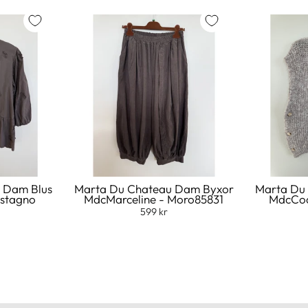
 Dam Blus
Marta Du Chateau Dam Byxor
Marta Du
astagno
MdcMarceline - Moro85831
MdcCoa
599 kr