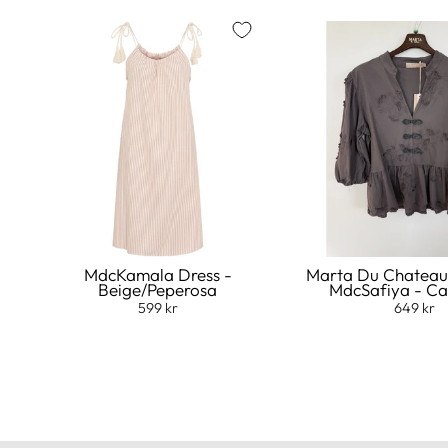
MdcKamala Dress -
Marta Du Chateau
Beige/Peperosa
MdcSafiya - C
599 kr
649 kr