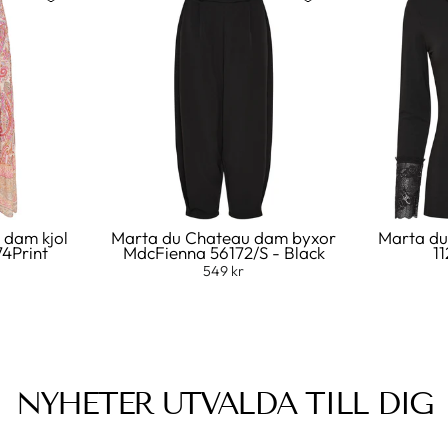
 dam kjol
Marta du Chateau dam byxor
Marta du
74Print
MdcFienna 56172/S - Black
11
549 kr
NYHETER UTVALDA TILL DIG