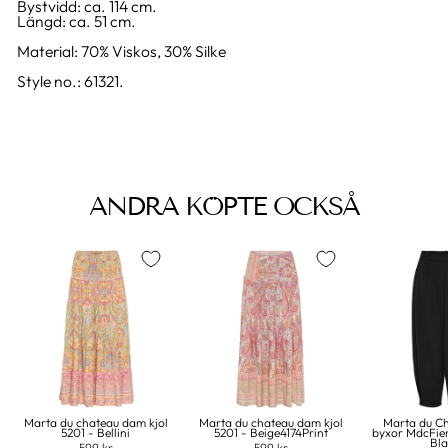
Bystvidd: ca. 114 cm.
Längd: ca. 51 cm.
Material: 70% Viskos, 30% Silke
Style no.: 61321.
ANDRA KÖPTE OCKSÅ
Marta du chateau dam kjol
Marta du chateau dam kjol
Marta du C
5201 - Bellini
5201 - Beige4174Print
byxor MdcFie
Bl
599 kr
599 kr