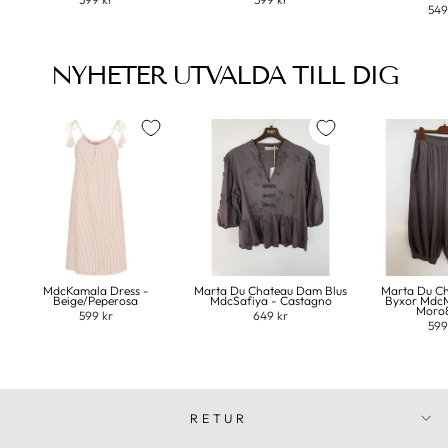
549
NYHETER UTVALDA TILL DIG
MdcKamala Dress -
Marta Du Chateau Dam Blus
Marta Du C
Beige/Peperosa
MdcSafiya - Castagno
Byxor MdcM
Moro
599 kr
649 kr
599
RETUR