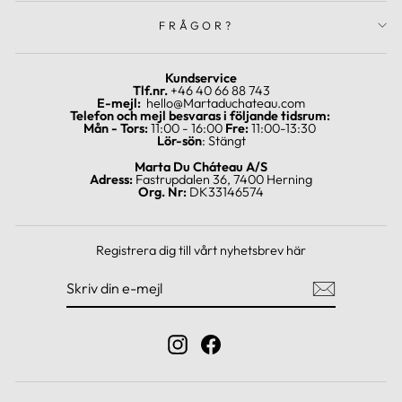
FRÅGOR?
Kundservice
Tlf.nr.
+46 40 66 88 743
E-mejl:
hello@Martaduchateau.com
Telefon och mejl besvaras i följande tidsrum:
Mån - Tors:
11:00 - 16:00
Fre:
11:00-13:30
Lör-sön
: Stängt
Marta Du Cháteau A/S
Adress:
Fastrupdalen 36, 7400 Herning
Org. Nr:
DK33146574
Registrera dig till vårt nyhetsbrev här
SKRIV
REGISTRERA
DIN
DIG
E-
MEJL
Instagram
Facebook