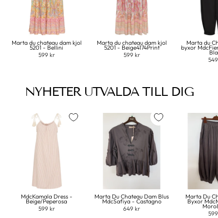
Marta du chateau dam kjol
Marta du chateau dam kjol
Marta du C
5201 - Bellini
5201 - Beige4174Print
byxor MdcFie
Bl
599 kr
599 kr
549
NYHETER UTVALDA TILL DIG
MdcKamala Dress -
Marta Du Chateau Dam Blus
Marta Du C
Beige/Peperosa
MdcSafiya - Castagno
Byxor MdcM
Moro
599 kr
649 kr
599