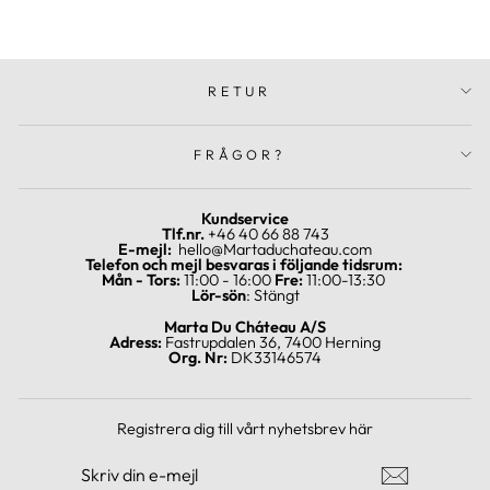
RETUR
FRÅGOR?
Kundservice
Tlf.nr.
+46 40 66 88 743
E-mejl:
hello@Martaduchateau.com
Telefon och mejl besvaras i följande tidsrum:
Mån - Tors:
11:00 - 16:00
Fre:
11:00-13:30
Lör-sön
: Stängt
Marta Du Cháteau A/S
Adress:
Fastrupdalen 36, 7400 Herning
Org. Nr:
DK33146574
Registrera dig till vårt nyhetsbrev här
SKRIV
REGISTRERA
DIN
DIG
E-