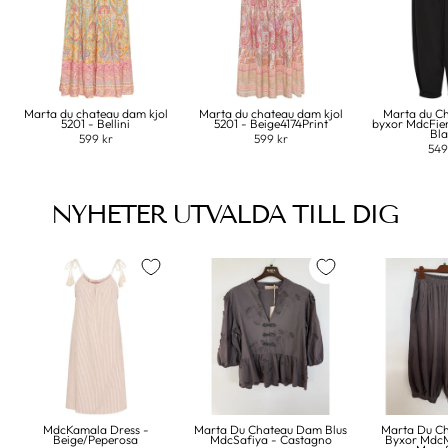
Marta du chateau dam kjol
Marta du chateau dam kjol
Marta du C
5201 - Bellini
5201 - Beige4174Print
byxor MdcFie
Bl
599 kr
599 kr
549
NYHETER UTVALDA TILL DIG
MdcKamala Dress -
Marta Du Chateau Dam Blus
Marta Du C
Beige/Peperosa
MdcSafiya - Castagno
Byxor MdcM