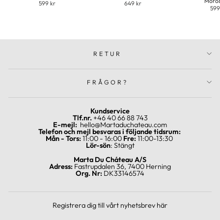
Moro
599 kr
649 kr
599
RETUR
FRÅGOR?
Kundservice
Tlf.nr.
+46 40 66 88 743
E-mejl:
hello@Martaduchateau.com
Telefon och mejl besvaras i följande tidsrum:
Mån - Tors:
11:00 - 16:00
Fre:
11:00-13:30
Lör-sön
: Stängt
Marta Du Cháteau A/S
Adress:
Fastrupdalen 36, 7400 Herning
Org. Nr:
DK33146574
Registrera dig till vårt nyhetsbrev här
SKRIV
REGISTRERA