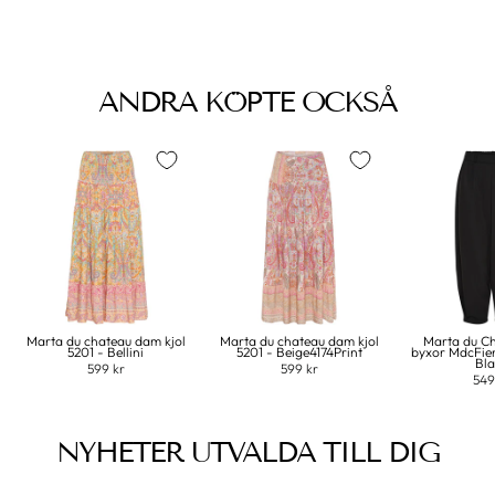
ANDRA KÖPTE OCKSÅ
Marta du chateau dam kjol
Marta du chateau dam kjol
Marta du C
5201 - Bellini
5201 - Beige4174Print
byxor MdcFie
Bl
599 kr
599 kr
549
NYHETER UTVALDA TILL DIG