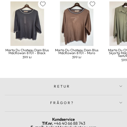
Marta Du Chateau Dam Blus
Marta Du Chateau Dam Blus
Marta Du C
MdcRowan 8701 - Black
MdcRowan 8701 - Moro
Skjorta Md
Testu
399 kr
399 kr
599
RETUR
FRÅGOR?
Kundservice
Tlf.nr.
+46 40 66 88 743