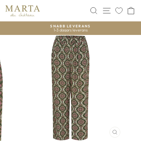
Gå
vidare
SÖK
WEBBPLA
V
till
innehåll
SNABB LEVERANS
1-3 dagars leverans
STÄNG
(ESC)