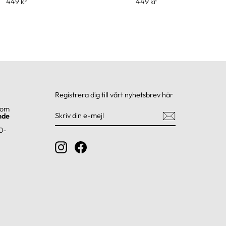
449 kr
449 kr
Registrera dig till vårt nyhetsbrev här
com
SKRIV
REGISTRERA
DIN
DIG
nde
E-
MEJL
0-
Instagram
Facebook