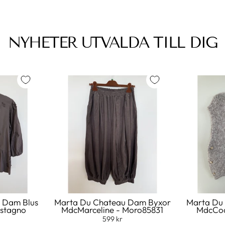
NYHETER UTVALDA TILL DIG
 Dam Blus
Marta Du Chateau Dam Byxor
Marta Du
astagno
MdcMarceline - Moro85831
MdcCoa
599 kr