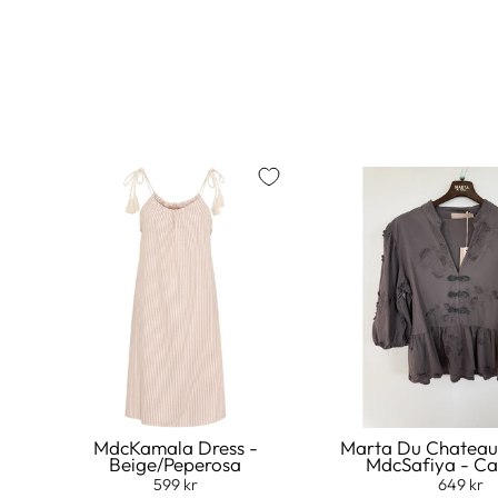
MdcKamala Dress -
Marta Du Chateau
Beige/Peperosa
MdcSafiya - C
599 kr
649 kr