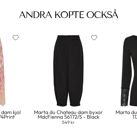
ANDRA KÖPTE OCKSÅ
 dam kjol
Marta du Chateau dam byxor
Marta du
74Print
MdcFienna 56172/S - Black
11
549 kr