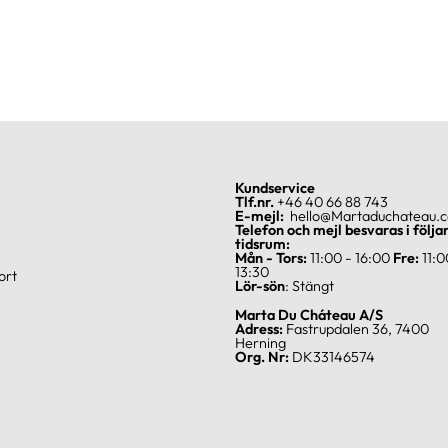
?
Kundservice
Tlf.nr.
+46 40 66 88 743
E-mejl:
hello@Martaduchateau.
Telefon och mejl besvaras i följa
tidsrum:
Mån - Tors:
11:00 - 16:00
Fre:
11:0
13:30
ort
Lör-sön
: Stängt
Marta Du Cháteau A/S
Adress:
Fastrupdalen 36, 7400
Herning
Org. Nr:
DK33146574