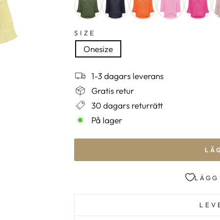
SIZE
Onesize
1-3 dagars leverans
Gratis retur
30 dagars returrätt
På lager
LÄ
LÄGG
LEV