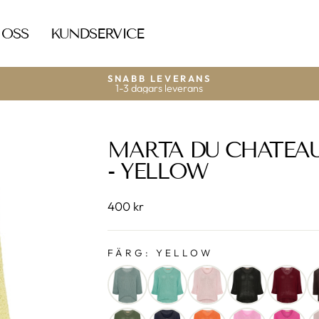
 OSS
KUNDSERVICE
SNABB LEVERANS
1-3 dagars leverans
MARTA DU CHATEAU
- YELLOW
400 kr
FÄRG:
YELLOW