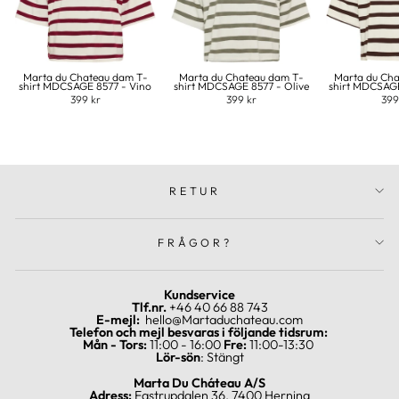
Marta du Chateau dam T-
Marta du Chateau dam T-
Marta du Ch
shirt MDCSAGE 8577 - Vino
shirt MDCSAGE 8577 - Olive
shirt MDCSAG
399 kr
399 kr
399
RETUR
FRÅGOR?
Kundservice
Tlf.nr.
+46 40 66 88 743
E-mejl:
hello@Martaduchateau.com
Telefon och mejl besvaras i följande tidsrum:
Mån - Tors:
11:00 - 16:00
Fre:
11:00-13:30
Lör-sön
: Stängt
Marta Du Cháteau A/S
Adress:
Fastrupdalen 36, 7400 Herning