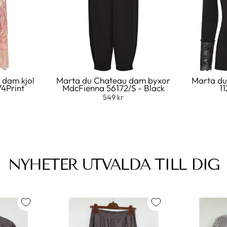
 dam kjol
Marta du Chateau dam byxor
Marta du
74Print
MdcFienna 56172/S - Black
11
549 kr
NYHETER UTVALDA TILL DIG