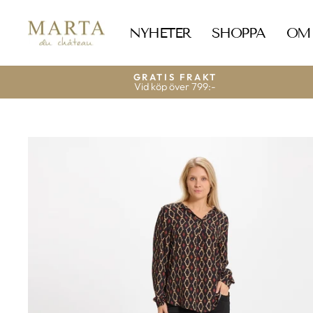
Gå
vidare
till
NYHETER
SHOPPA
OM
innehåll
GRATIS FRAKT
Vid köp över 799:-