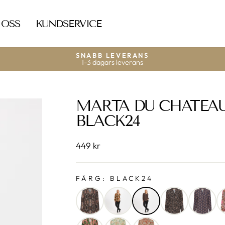
 OSS
KUNDSERVICE
SNABB LEVERANS
1-3 dagars leverans
MARTA DU CHATEAU 
BLACK24
449 kr
FÄRG:
BLACK24