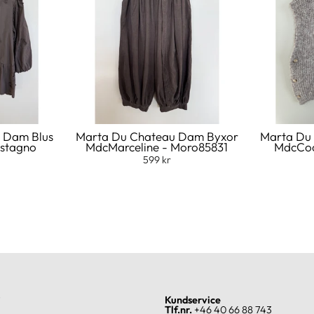
 Dam Blus
Marta Du Chateau Dam Byxor
Marta Du
astagno
MdcMarceline - Moro85831
MdcCoa
599 kr
?
Kundservice
Tlf.nr.
+46 40 66 88 743