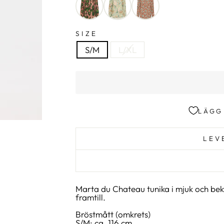
SIZE
S/M
L/XL
LÄGG
LEV
Marta du Chateau tunika i mjuk och bek
framtill.
Bröstmått (omkrets)
S/M: ca. 116 cm.