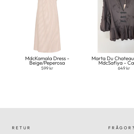
MdcKamala Dress -
Marta Du Chateau
Beige/Peperosa
MdcSafiya - C
599 kr
649 kr
RETUR
FRÅGOR