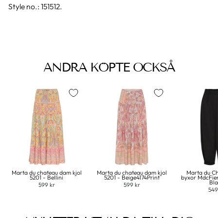
Style no.: 151512.
ANDRA KÖPTE OCKSÅ
Marta du chateau dam kjol
Marta du chateau dam kjol
Marta du C
5201 - Bellini
5201 - Beige4174Print
byxor MdcFie
Bl
599 kr
599 kr
549