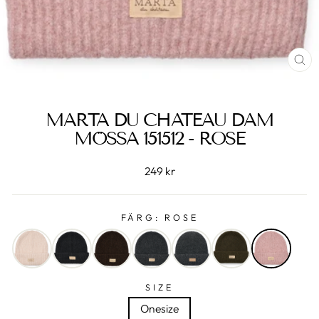
ST
(E
MARTA DU CHATEAU DAM
MÖSSA 151512 - ROSE
249 kr
FÄRG:
ROSE
SIZE
Onesize