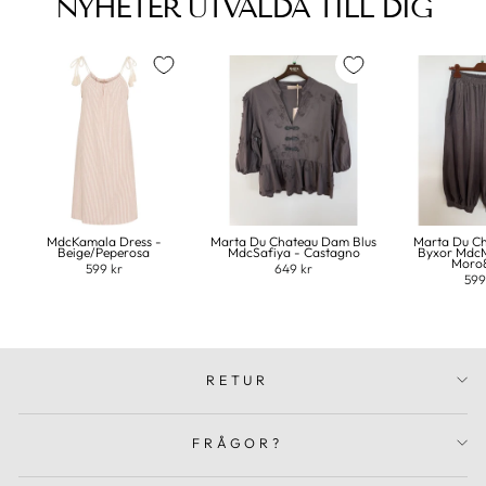
NYHETER UTVALDA TILL DIG
MdcKamala Dress -
Marta Du Chateau Dam Blus
Marta Du C
Beige/Peperosa
MdcSafiya - Castagno
Byxor MdcM
Moro
599 kr
649 kr
599
RETUR
FRÅGOR?