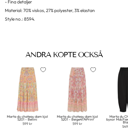
- Fina detaljer
Material: 70% viskos, 27% polyester, 3% elastan
Style no.: 8594.
ANDRA KÖPTE OCKSÅ
Marta du chateau dam kjol
Marta du chateau dam kjol
Marta du C
5201 - Bellini
5201 - Beige4174Print
byxor MdcFie
Bl
599 kr
599 kr
549