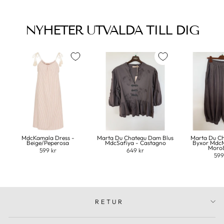
NYHETER UTVALDA TILL DIG
MdcKamala Dress -
Marta Du Chateau Dam Blus
Marta Du C
Beige/Peperosa
MdcSafiya - Castagno
Byxor MdcM
Moro
599 kr
649 kr
599
RETUR