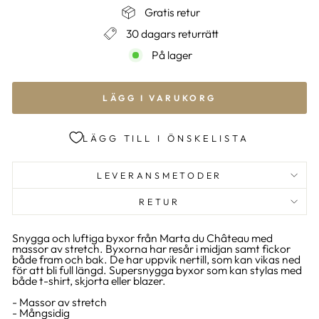
Gratis retur
30 dagars returrätt
På lager
LÄGG I VARUKORG
LÄGG TILL I ÖNSKELISTA
LEVERANSMETODER
RETUR
Snygga och luftiga byxor från Marta du Château med
massor av stretch. Byxorna har resår i midjan samt fickor
både fram och bak. De har uppvik nertill, som kan vikas ned
för att bli full längd. Supersnygga byxor som kan stylas med
både t-shirt, skjorta eller blazer.
- Massor av stretch
- Mångsidig