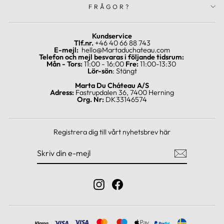
FRÅGOR?
Kundservice
Tlf.nr.
+46 40 66 88 743
E-mejl:
hello@Martaduchateau.com
Telefon och mejl besvaras i följande tidsrum:
Mån - Tors:
11:00 - 16:00
Fre:
11:00-13:30
Lör-sön
: Stängt
Marta Du Cháteau A/S
Adress:
Fastrupdalen 36, 7400 Herning
Org. Nr:
DK33146574
Registrera dig till vårt nyhetsbrev här
SKRIV
REGISTRERA
DIN
DIG
E-
MEJL
Instagram
Facebook