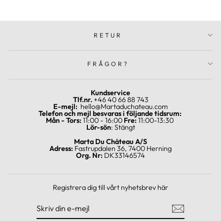
RETUR
FRÅGOR?
Kundservice
Tlf.nr.
+46 40 66 88 743
E-mejl:
hello@Martaduchateau.com
Telefon och mejl besvaras i följande tidsrum:
Mån - Tors:
11:00 - 16:00
Fre:
11:00-13:30
Lör-sön
: Stängt
Marta Du Cháteau A/S
Adress:
Fastrupdalen 36, 7400 Herning
Org. Nr:
DK33146574
Registrera dig till vårt nyhetsbrev här
SKRIV
REGISTRERA
DIN
DIG
E-
MEJL