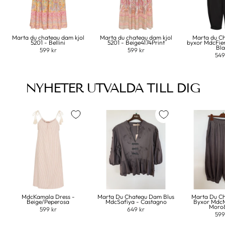
Marta du chateau dam kjol
Marta du chateau dam kjol
Marta du C
5201 - Bellini
5201 - Beige4174Print
byxor MdcFie
Bl
599 kr
599 kr
549
NYHETER UTVALDA TILL DIG
MdcKamala Dress -
Marta Du Chateau Dam Blus
Marta Du C
Beige/Peperosa
MdcSafiya - Castagno
Byxor MdcM
Moro
599 kr
649 kr
599