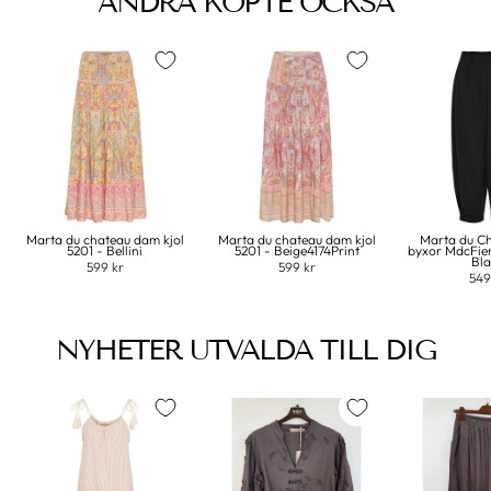
ANDRA KÖPTE OCKSÅ
Marta du chateau dam kjol
Marta du chateau dam kjol
Marta du C
5201 - Bellini
5201 - Beige4174Print
byxor MdcFie
Bl
599 kr
599 kr
549
NYHETER UTVALDA TILL DIG