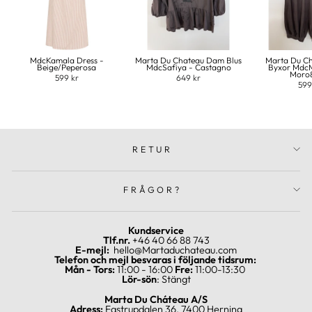
MdcKamala Dress -
Marta Du Chateau Dam Blus
Marta Du C
Beige/Peperosa
MdcSafiya - Castagno
Byxor MdcM
Moro
599 kr
649 kr
599
RETUR
FRÅGOR?
Kundservice
Tlf.nr.
+46 40 66 88 743
E-mejl:
hello@Martaduchateau.com
Telefon och mejl besvaras i följande tidsrum:
Mån - Tors:
11:00 - 16:00
Fre:
11:00-13:30
Lör-sön
: Stängt
Marta Du Cháteau A/S
Adress:
Fastrupdalen 36, 7400 Herning