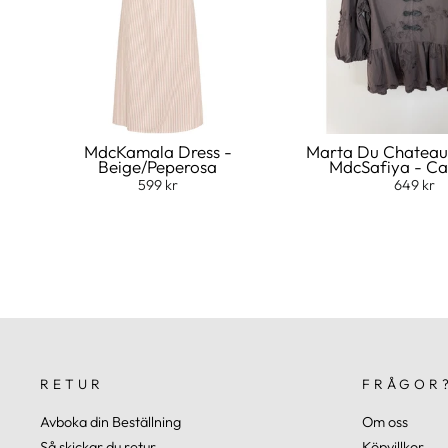
MdcKamala Dress -
Marta Du Chateau
Beige/Peperosa
MdcSafiya - C
599 kr
649 kr
RETUR
FRÅGOR
Avboka din Beställning
Om oss
Så skickar du retur
Köpvillkor