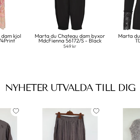
 dam kjol
Marta du Chateau dam byxor
Marta du
74Print
MdcFienna 56172/S - Black
11
549 kr
NYHETER UTVALDA TILL DIG