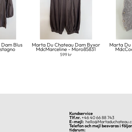
 Dam Blus
Marta Du Chateau Dam Byxor
Marta Du
astagno
MdcMarceline - Moro85831
MdcCoa
599 kr
?
Kundservice
Tlf.nr.
+46 40 66 88 743
E-mejl:
hello@Martaduchateau.
Telefon och mejl besvaras i följa
tidsrum: