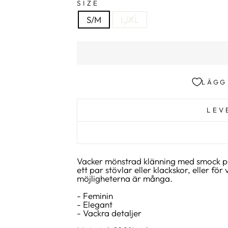
SIZE
S/M
L/XL
LÄGG
LEV
Vacker mönstrad klänning med smock på
ett par stövlar eller klackskor, eller fö
möjligheterna är många.
- Feminin
- Elegant
- Vackra detaljer