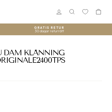
LOGGA IN
SÖK
VAR
GRATIS RETUR
30 dagar returrätt
U DAM KLÄNNING
ORIGINALE2400TPS