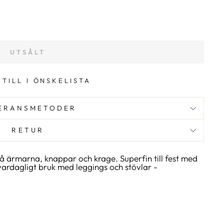
UTSÅLT
 TILL I ÖNSKELISTA
ERANSMETODER
RETUR
 ärmarna, knappar och krage. Superfin till fest med
r vardagligt bruk med leggings och stövlar -