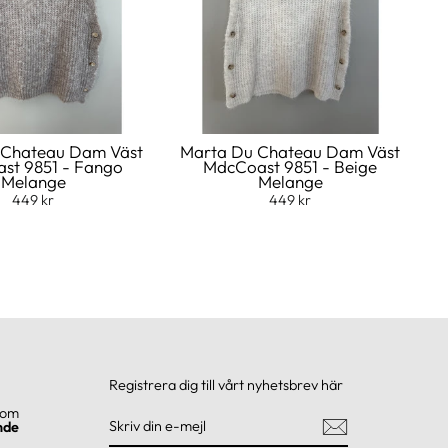
 Chateau Dam Väst
Marta Du Chateau Dam Väst
st 9851 - Fango
MdcCoast 9851 - Beige
Melange
Melange
449 kr
449 kr
Registrera dig till vårt nyhetsbrev här
com
SKRIV
REGISTRERA
DIN
DIG
nde
E-
MEJL