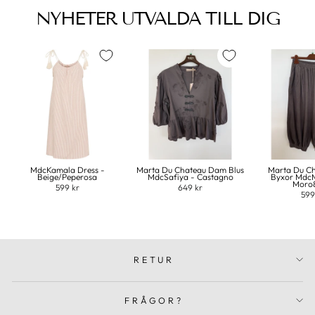
NYHETER UTVALDA TILL DIG
MdcKamala Dress -
Marta Du Chateau Dam Blus
Marta Du C
Beige/Peperosa
MdcSafiya - Castagno
Byxor MdcM
Moro
599 kr
649 kr
599
RETUR
FRÅGOR?