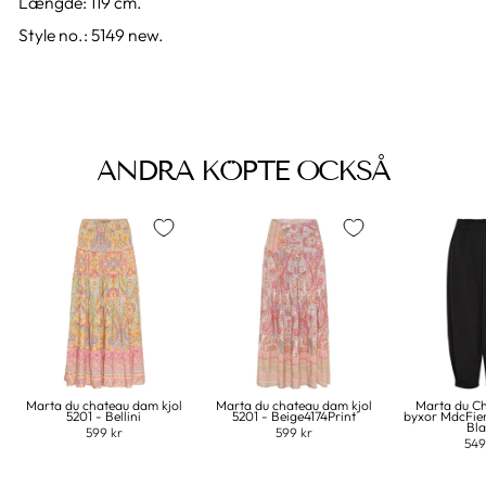
Længde: 119 cm.
Style no.: 5149 new.
ANDRA KÖPTE OCKSÅ
Marta du chateau dam kjol
Marta du chateau dam kjol
Marta du C
5201 - Bellini
5201 - Beige4174Print
byxor MdcFie
Bl
599 kr
599 kr
549