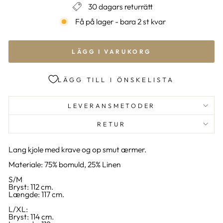
30 dagars returrätt
Få på lager - bara 2 st kvar
LÄGG I VARUKORG
LÄGG TILL I ÖNSKELISTA
LEVERANSMETODER
RETUR
Lang kjole med krave og op smut ærmer.
Materiale: 75% bomuld, 25% Linen
S/M
Bryst: 112 cm.
Længde: 117 cm.
L/XL:
Bryst: 114 cm.