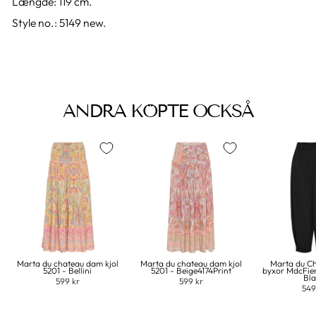
Længde: 119 cm.
Style no.: 5149 new.
ANDRA KÖPTE OCKSÅ
Marta du chateau dam kjol
Marta du chateau dam kjol
Marta du C
5201 - Bellini
5201 - Beige4174Print
byxor MdcFie
Bl
599 kr
599 kr
549