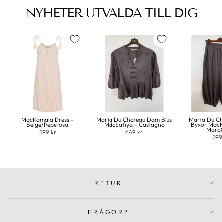
NYHETER UTVALDA TILL DIG
MdcKamala Dress -
Marta Du Chateau Dam Blus
Marta Du C
Beige/Peperosa
MdcSafiya - Castagno
Byxor MdcM
Moro
599 kr
649 kr
599
RETUR
FRÅGOR?