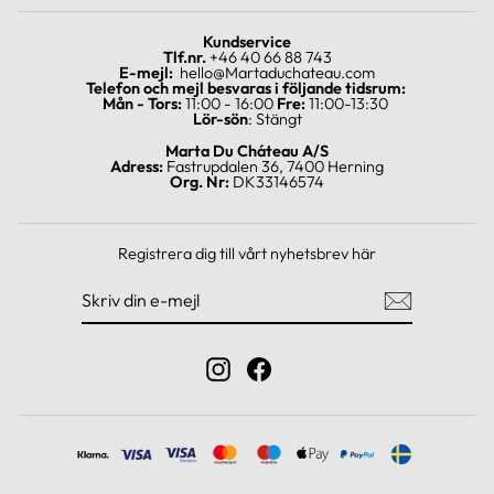
Kundservice
Tlf.nr.
+46 40 66 88 743
E-mejl:
hello@Martaduchateau.com
Telefon och mejl besvaras i följande tidsrum:
Mån - Tors:
11:00 - 16:00
Fre:
11:00-13:30
Lör-sön
: Stängt
Marta Du Cháteau A/S
Adress:
Fastrupdalen 36, 7400 Herning
Org. Nr:
DK33146574
Registrera dig till vårt nyhetsbrev här
SKRIV
REGISTRERA
DIN
DIG
E-
MEJL
Instagram
Facebook