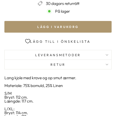
30 dagars returrätt
På lager
LÄGG I VARUKORG
LÄGG TILL I ÖNSKELISTA
LEVERANSMETODER
RETUR
Lang kjole med krave og op smut ærmer.
Materiale: 75% bomuld, 25% Linen
S/M
Bryst: 112 cm.
Længde: 117 cm.
L/XL:
Bryst: 114 cm.