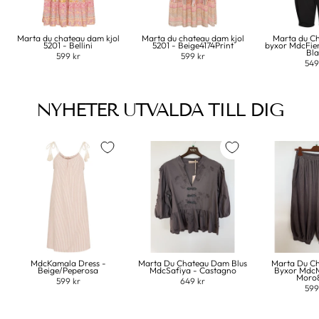
Marta du chateau dam kjol
Marta du chateau dam kjol
Marta du C
5201 - Bellini
5201 - Beige4174Print
byxor MdcFie
Bl
599 kr
599 kr
549
NYHETER UTVALDA TILL DIG
MdcKamala Dress -
Marta Du Chateau Dam Blus
Marta Du C
Beige/Peperosa
MdcSafiya - Castagno
Byxor MdcM
Moro
599 kr
649 kr
599