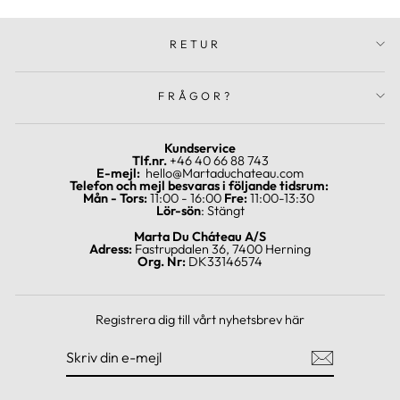
RETUR
FRÅGOR?
Kundservice
Tlf.nr.
+46 40 66 88 743
E-mejl:
hello@Martaduchateau.com
Telefon och mejl besvaras i följande tidsrum:
Mån - Tors:
11:00 - 16:00
Fre:
11:00-13:30
Lör-sön
: Stängt
Marta Du Cháteau A/S
Adress:
Fastrupdalen 36, 7400 Herning
Org. Nr:
DK33146574
Registrera dig till vårt nyhetsbrev här
SKRIV
REGISTRERA
DIN
DIG
E-
MEJL