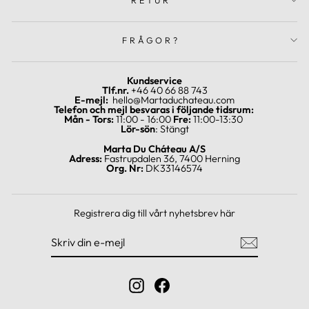
FRÅGOR?
Kundservice
Tlf.nr.
+46 40 66 88 743
E-mejl:
hello@Martaduchateau.com
Telefon och mejl besvaras i följande tidsrum:
Mån - Tors:
11:00 - 16:00
Fre:
11:00-13:30
Lör-sön
: Stängt
Marta Du Cháteau A/S
Adress:
Fastrupdalen 36, 7400 Herning
Org. Nr:
DK33146574
Registrera dig till vårt nyhetsbrev här
SKRIV
REGISTRERA
DIN
DIG
E-
MEJL
Instagram
Facebook