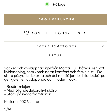
På lager
LÄGG I VARUKORG
LÄGG TILL I ÖNSKELISTA
LEVERANSMETODER
RETUR
Vacker och avslappnad kjol från Marta Du Château i en lätt
linblandning, som kombinerar komfort och feminin stil. De
stora påsydda fickorna och det medföljande flätade skärpet
ger kjolen en avslappnad och modern look.
- Resår i midjan
- Medföljande dekorativt skärp
- Stora påsydda framfickor
Material: 100% Linne
S/M