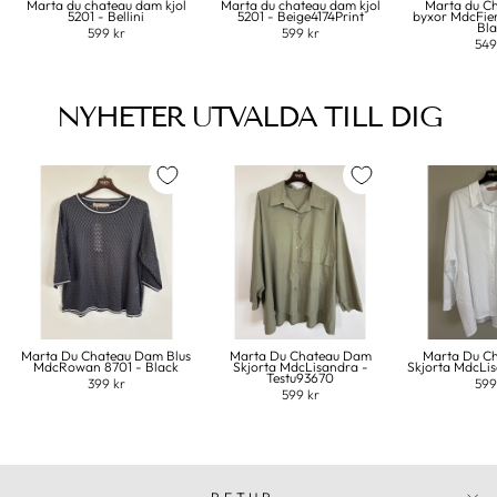
Marta du chateau dam kjol
Marta du chateau dam kjol
Marta du C
5201 - Bellini
5201 - Beige4174Print
byxor MdcFie
Bl
599 kr
599 kr
549
NYHETER UTVALDA TILL DIG
Marta Du Chateau Dam Blus
Marta Du Chateau Dam
Marta Du C
MdcRowan 8701 - Black
Skjorta MdcLisandra -
Skjorta MdcLi
Testu93670
399 kr
599
599 kr
RETUR