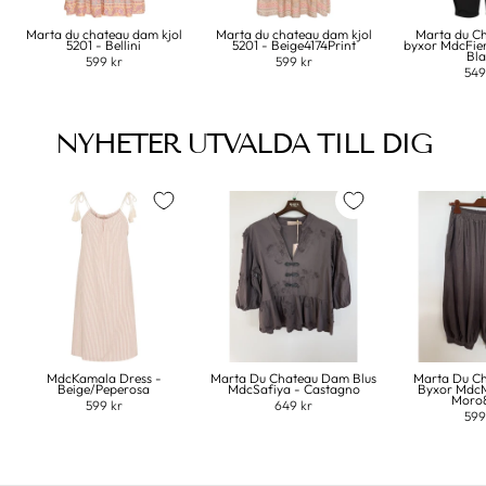
Marta du chateau dam kjol
Marta du chateau dam kjol
Marta du C
5201 - Bellini
5201 - Beige4174Print
byxor MdcFie
Bl
599 kr
599 kr
549
NYHETER UTVALDA TILL DIG
MdcKamala Dress -
Marta Du Chateau Dam Blus
Marta Du C
Beige/Peperosa
MdcSafiya - Castagno
Byxor MdcM
Moro
599 kr
649 kr
599